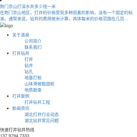
荆门京山打深水井多少钱一米
在荆门京山地区，打井的价格受到多种因素的影响，没有一个固定的标
准。通常来说，钻井的费用按米计算，具体每米的价格范围在几百...
关于清泉
公司简介
联系我们
打井钻井
打井
钻井
钻孔
地基打桩
山体滑坡稳固桩
地质勘查
打井案例
打井钻井工程
新闻资讯
湖北打井行业动态
湖北钻井常见问题
快速打井钻井热线
137 9794 7333